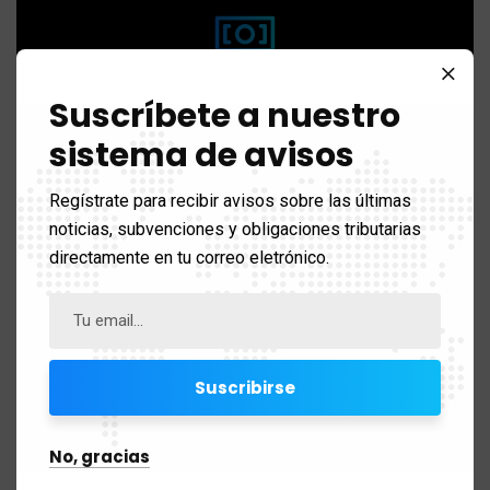
Suscríbete a nuestro
Contabilidad
sistema de avisos
Gestión contable precisa y transparente que facilita la toma
de decisiones y asegura el cumplimiento legal.
Regístrate para recibir avisos sobre las últimas
noticias, subvenciones y obligaciones tributarias
directamente en tu correo eletrónico.
Load more
No, gracias
FAQs