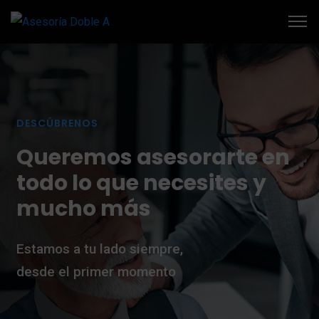
DESCÚBRENOS
Q
u
e
r
e
m
o
s
a
s
e
s
o
r
a
r
t
e
e
n
t
o
d
o
l
o
q
u
e
n
e
c
e
s
i
t
e
s
y
m
u
c
h
o
m
á
s
Estamos a tu lado siempre,
desde el primer momento